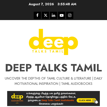
Skip
August 7, 2026
3:55:48 AM
to
content
Facebook
Twitter
Linkedin
Youtube
Instagram
DEEP TALKS TAMIL
UNCOVER THE DEPTHS OF TAMIL CULTURE & LITERATURE | DAILY
Tamil Motivat
MOTIVATIONAL INSPIRATION | TAMIL AUDIOBOOKS
சிறப்பு கட்டுரை
Tamil Motivation Videos
வெற்றி உனதே
மர்மங்கள்
ச
வே
பல்லா
ஒரு