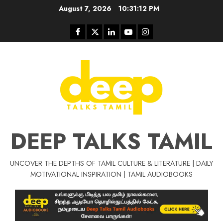
Skip
August 7, 2026
10:31:12 PM
to
content
Facebook
Twitter
Linkedin
Youtube
Instagram
DEEP TALKS TAMIL
UNCOVER THE DEPTHS OF TAMIL CULTURE & LITERATURE | DAILY
Tamil Motivat
MOTIVATIONAL INSPIRATION | TAMIL AUDIOBOOKS
சிறப்பு கட்டுரை
Tamil Motivation Videos
வெற்றி உனதே
மர்மங்கள்
ச
வே
பல்லா
ஒரு