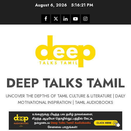
Skip
August 6, 2026
5:16:22 PM
to
content
Facebook
Twitter
Linkedin
Youtube
Instagram
DEEP TALKS TAMIL
UNCOVER THE DEPTHS OF TAMIL CULTURE & LITERATURE | DAILY
Tamil Motivat
MOTIVATIONAL INSPIRATION | TAMIL AUDIOBOOKS
சிறப்பு கட்டுரை
Tamil Motivation Videos
வெற்றி உனதே
மர்மங்கள்
ச
வே
பல்லா
ஒரு