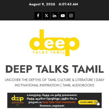
Skip
August 9, 2026
6:01:44 AM
to
content
Facebook
Twitter
Linkedin
Youtube
Instagram
DEEP TALKS TAMIL
UNCOVER THE DEPTHS OF TAMIL CULTURE & LITERATURE | DAILY
Tamil Motivat
MOTIVATIONAL INSPIRATION | TAMIL AUDIOBOOKS
சிறப்பு கட்டுரை
Tamil Motivation Videos
வெற்றி உனதே
மர்மங்கள்
ச
வே
பல்லா
ஒரு