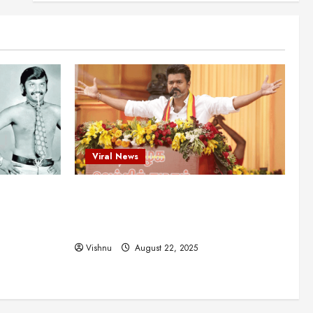
என்.எஸ்.கிருஷ்ணன்:
கலைவாணரின் நினைவு நாளில்
ஒரு சிலிர்ப்பூட்டும் பார்வை
2
August 30, 2025
Viral News
விஜயகாந்த்: 50க்கும் மேற்பட்ட
புதுமுக இயக்குநர்களுக்கு
வாய்ப்பளித்த ஒரே நடிகர்! தமிழ்
சினிமா வரலாற்றில் இது ஒரு
3
சாதனையா?
Viral News
Viral News
August 25, 2025
விஜய் தவெக மாநாட்டில் சொன்ன
ட புதுமுக
விஜய் தவெக மாநாட்டில் சொன்ன குட்டிக்
குட்டிக் கதை! அதன்
பின்னணியில் உள்ள ஆழ்ந்த
த்த ஒரே
கதை! அதன் பின்னணியில் உள்ள ஆழ்ந்த
அரசியல் அர்த்தம் என்ன?
4
ில் இது ஒரு
அரசியல் அர்த்தம் என்ன?
August 22, 2025
Vishnu
August 22, 2025
சிறப்பு கட்டுரை
சுவாரசிய தகவல்கள்
மெட்ராஸ் தினத்தின்
சுவாரஸ்யமான உண்மைகள்!
நீங்கள் அறியாத ரகசியங்கள்!