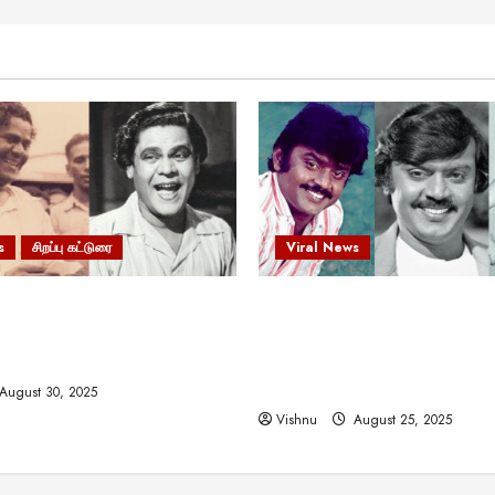
s
சிறப்பு கட்டுரை
Viral News
 வலிமையால் உயர்ந்த
விஜயகாந்த்: 50க்கும் மேற்பட்
ிருஷ்ணன்: கலைவாணரின்
இயக்குநர்களுக்கு வாய்ப்பளி
ல் ஒரு சிலிர்ப்பூட்டும் பார்வை
நடிகர்! தமிழ் சினிமா வரலாற்ற
சாதனையா?
August 30, 2025
Vishnu
August 25, 2025