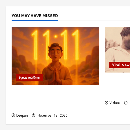
YOU MAY HAVE MISSED
Viral New
சிறப்பு கட்டுரை
எளிமையின்
என்.எஸ்.க
11:11 என்பதன் அர்த்தம் என்ன?
நினைவு நாளி
பிரபஞ்சம் உங்களுக்கு அனுப்பும் ரகசிய
Vishnu
குறியீடு இதுவாக இருக்கலாம்!
Deepan
November 13, 2025