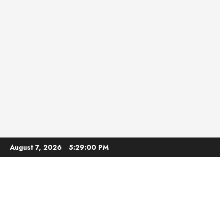
Skip
August 7, 2026
5:29:02 PM
to
content