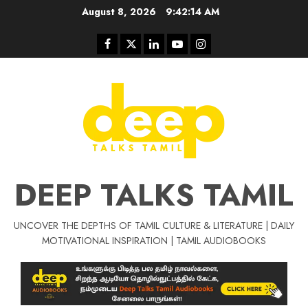
Skip
August 8, 2026
9:42:14 AM
to
content
Facebook
Twitter
Linkedin
Youtube
Instagram
DEEP TALKS TAMIL
UNCOVER THE DEPTHS OF TAMIL CULTURE & LITERATURE | DAILY
Tamil Motivat
MOTIVATIONAL INSPIRATION | TAMIL AUDIOBOOKS
சிறப்பு கட்டுரை
Tamil Motivation Videos
வெற்றி உனதே
மர்மங்கள்
ச
வே
பல்லா
ஒரு