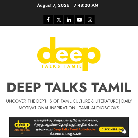
Skip
August 7, 2026
7:48:21 AM
to
content
Facebook
Twitter
Linkedin
Youtube
Instagram
DEEP TALKS TAMIL
UNCOVER THE DEPTHS OF TAMIL CULTURE & LITERATURE | DAILY
Tamil Motivat
MOTIVATIONAL INSPIRATION | TAMIL AUDIOBOOKS
சிறப்பு கட்டுரை
Tamil Motivation Videos
வெற்றி உனதே
மர்மங்கள்
ச
வே
பல்லா
ஒரு