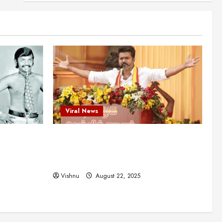
என்.எஸ்.கிருஷ்ணன்:
கலைவாணரின் நினைவு நாளில்
ஒரு சிலிர்ப்பூட்டும் பார்வை
2
August 30, 2025
Viral News
விஜயகாந்த்: 50க்கும் மேற்பட்ட
புதுமுக இயக்குநர்களுக்கு
வாய்ப்பளித்த ஒரே நடிகர்! தமிழ்
சினிமா வரலாற்றில் இது ஒரு
3
சாதனையா?
Viral News
Viral News
August 25, 2025
விஜய் தவெக மாநாட்டில் சொன்ன
ட புதுமுக
விஜய் தவெக மாநாட்டில் சொன்ன குட்டிக்
குட்டிக் கதை! அதன்
பின்னணியில் உள்ள ஆழ்ந்த
த்த ஒரே
கதை! அதன் பின்னணியில் உள்ள ஆழ்ந்த
அரசியல் அர்த்தம் என்ன?
4
ில் இது ஒரு
அரசியல் அர்த்தம் என்ன?
August 22, 2025
Vishnu
August 22, 2025
சிறப்பு கட்டுரை
சுவாரசிய தகவல்கள்
மெட்ராஸ் தினத்தின்
சுவாரஸ்யமான உண்மைகள்!
நீங்கள் அறியாத ரகசியங்கள்!