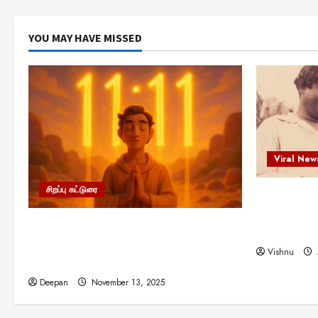
YOU MAY HAVE MISSED
Viral New
சிறப்பு கட்டுரை
எளிமையின்
என்.எஸ்.க
11:11 என்பதன் அர்த்தம் என்ன?
நினைவு நாளி
பிரபஞ்சம் உங்களுக்கு அனுப்பும் ரகசிய
Vishnu
குறியீடு இதுவாக இருக்கலாம்!
Deepan
November 13, 2025