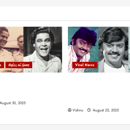
s
சிறப்பு கட்டுரை
Viral News
 வலிமையால் உயர்ந்த
விஜயகாந்த்: 50க்கும் மேற்பட்
ிருஷ்ணன்: கலைவாணரின்
இயக்குநர்களுக்கு வாய்ப்பளி
ல் ஒரு சிலிர்ப்பூட்டும் பார்வை
நடிகர்! தமிழ் சினிமா வரலாற்ற
சாதனையா?
August 30, 2025
Vishnu
August 25, 2025