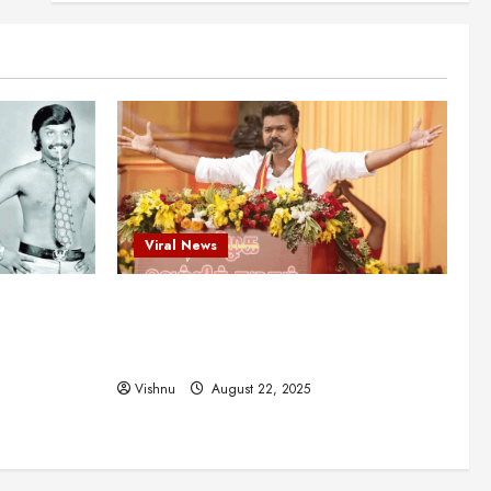
என்.எஸ்.கிருஷ்ணன்:
கலைவாணரின் நினைவு நாளில்
ஒரு சிலிர்ப்பூட்டும் பார்வை
2
August 30, 2025
Viral News
விஜயகாந்த்: 50க்கும் மேற்பட்ட
புதுமுக இயக்குநர்களுக்கு
வாய்ப்பளித்த ஒரே நடிகர்! தமிழ்
சினிமா வரலாற்றில் இது ஒரு
3
சாதனையா?
Viral News
Viral News
August 25, 2025
விஜய் தவெக மாநாட்டில் சொன்ன
ட புதுமுக
விஜய் தவெக மாநாட்டில் சொன்ன குட்டிக்
குட்டிக் கதை! அதன்
பின்னணியில் உள்ள ஆழ்ந்த
த்த ஒரே
கதை! அதன் பின்னணியில் உள்ள ஆழ்ந்த
அரசியல் அர்த்தம் என்ன?
4
ில் இது ஒரு
அரசியல் அர்த்தம் என்ன?
August 22, 2025
Vishnu
August 22, 2025
சிறப்பு கட்டுரை
சுவாரசிய தகவல்கள்
மெட்ராஸ் தினத்தின்
சுவாரஸ்யமான உண்மைகள்!
நீங்கள் அறியாத ரகசியங்கள்!