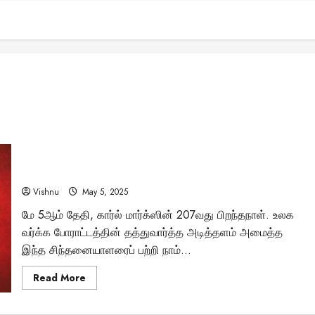
கார்ல் மார்க்ஸ் பிறந்தநாள்: உலகை மாற்றிய சமத்துவக்
கொள்கையின் தந்தை
Vishnu
May 5, 2025
மே 5ஆம் தேதி, கார்ல் மார்க்ஸின் 207வது பிறந்தநாள். உலக
வர்க்க போராட்டத்தின் தத்துவார்த்த அடித்தளம் அமைத்த
இந்த சிந்தனையாளரைப் பற்றி நாம்...
Read
Read More
more
about
கார்ல்