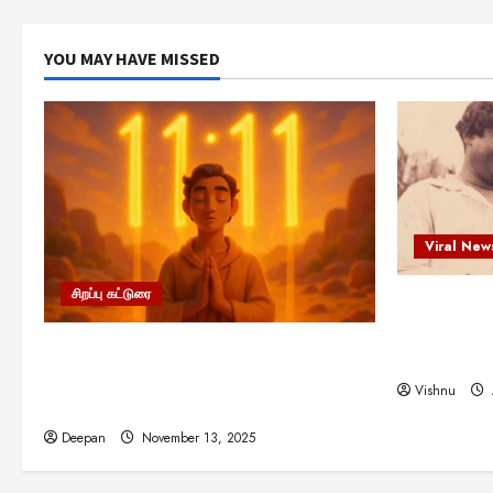
YOU MAY HAVE MISSED
Viral New
சிறப்பு கட்டுரை
எளிமையின்
என்.எஸ்.க
11:11 என்பதன் அர்த்தம் என்ன?
நினைவு நாளி
பிரபஞ்சம் உங்களுக்கு அனுப்பும் ரகசிய
Vishnu
குறியீடு இதுவாக இருக்கலாம்!
Deepan
November 13, 2025