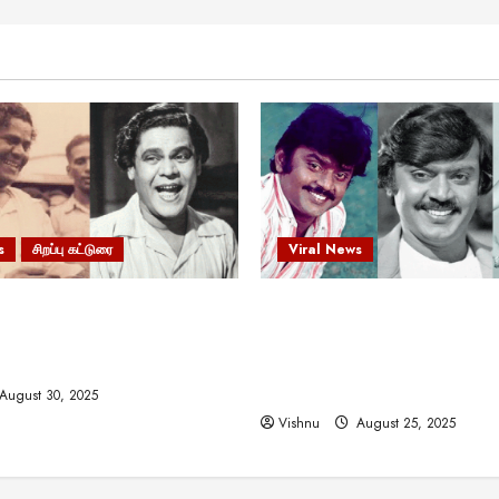
s
சிறப்பு கட்டுரை
Viral News
 வலிமையால் உயர்ந்த
விஜயகாந்த்: 50க்கும் மேற்பட்
ிருஷ்ணன்: கலைவாணரின்
இயக்குநர்களுக்கு வாய்ப்பளி
ல் ஒரு சிலிர்ப்பூட்டும் பார்வை
நடிகர்! தமிழ் சினிமா வரலாற்ற
சாதனையா?
August 30, 2025
Vishnu
August 25, 2025