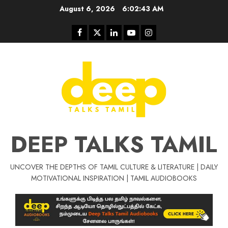
Skip
August 6, 2026
6:02:43 AM
to
content
Facebook
Twitter
Linkedin
Youtube
Instagram
DEEP TALKS TAMIL
UNCOVER THE DEPTHS OF TAMIL CULTURE & LITERATURE | DAILY
Tamil Motivat
MOTIVATIONAL INSPIRATION | TAMIL AUDIOBOOKS
சிறப்பு கட்டுரை
Tamil Motivation Videos
வெற்றி உனதே
மர்மங்கள்
ச
வே
பல்லா
ஒரு