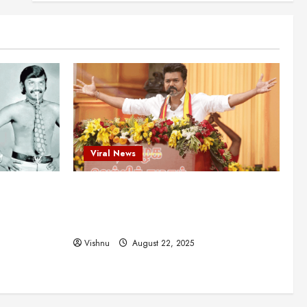
என்.எஸ்.கிருஷ்ணன்:
கலைவாணரின் நினைவு நாளில்
ஒரு சிலிர்ப்பூட்டும் பார்வை
2
August 30, 2025
Viral News
விஜயகாந்த்: 50க்கும் மேற்பட்ட
புதுமுக இயக்குநர்களுக்கு
வாய்ப்பளித்த ஒரே நடிகர்! தமிழ்
சினிமா வரலாற்றில் இது ஒரு
3
சாதனையா?
Viral News
Viral News
August 25, 2025
விஜய் தவெக மாநாட்டில் சொன்ன
ட புதுமுக
விஜய் தவெக மாநாட்டில் சொன்ன குட்டிக்
குட்டிக் கதை! அதன்
பின்னணியில் உள்ள ஆழ்ந்த
த்த ஒரே
கதை! அதன் பின்னணியில் உள்ள ஆழ்ந்த
அரசியல் அர்த்தம் என்ன?
4
ில் இது ஒரு
அரசியல் அர்த்தம் என்ன?
August 22, 2025
Vishnu
August 22, 2025
சிறப்பு கட்டுரை
சுவாரசிய தகவல்கள்
மெட்ராஸ் தினத்தின்
சுவாரஸ்யமான உண்மைகள்!
நீங்கள் அறியாத ரகசியங்கள்!