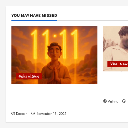
YOU MAY HAVE MISSED
Viral New
சிறப்பு கட்டுரை
எளிமையின்
என்.எஸ்.க
11:11 என்பதன் அர்த்தம் என்ன?
நினைவு நாளி
பிரபஞ்சம் உங்களுக்கு அனுப்பும் ரகசிய
Vishnu
குறியீடு இதுவாக இருக்கலாம்!
Deepan
November 13, 2025