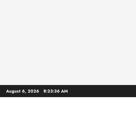
Skip
August 6, 2026
8:23:37 AM
to
content