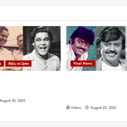
s
சிறப்பு கட்டுரை
Viral News
 வலிமையால் உயர்ந்த
விஜயகாந்த்: 50க்கும் மேற்பட்
ிருஷ்ணன்: கலைவாணரின்
இயக்குநர்களுக்கு வாய்ப்பளி
ல் ஒரு சிலிர்ப்பூட்டும் பார்வை
நடிகர்! தமிழ் சினிமா வரலாற்ற
சாதனையா?
August 30, 2025
Vishnu
August 25, 2025