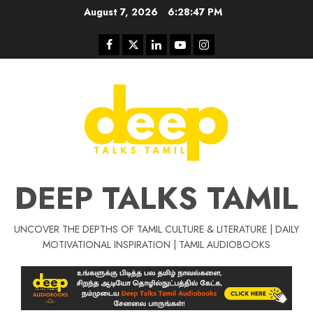
Skip
August 7, 2026
6:28:47 PM
to
content
Facebook
Twitter
Linkedin
Youtube
Instagram
DEEP TALKS TAMIL
UNCOVER THE DEPTHS OF TAMIL CULTURE & LITERATURE | DAILY
Tamil Motivat
MOTIVATIONAL INSPIRATION | TAMIL AUDIOBOOKS
சிறப்பு கட்டுரை
Tamil Motivation Videos
வெற்றி உனதே
மர்மங்கள்
ச
வே
பல்லா
ஒரு