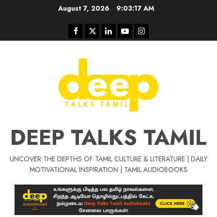
Skip
August 7, 2026
9:03:18 AM
to
content
Facebook
Twitter
Linkedin
Youtube
Instagram
DEEP TALKS TAMIL
UNCOVER THE DEPTHS OF TAMIL CULTURE & LITERATURE | DAILY
Tamil Motivat
MOTIVATIONAL INSPIRATION | TAMIL AUDIOBOOKS
சிறப்பு கட்டுரை
Tamil Motivation Videos
வெற்றி உனதே
மர்மங்கள்
ச
வே
பல்லா
ஒரு