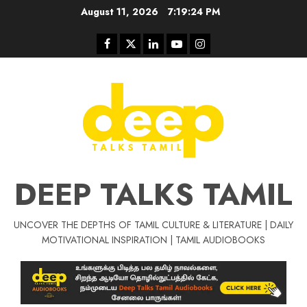
Skip
August 11, 2026
7:19:24 PM
to
content
Facebook
Twitter
Linkedin
Youtube
Instagram
DEEP TALKS TAMIL
UNCOVER THE DEPTHS OF TAMIL CULTURE & LITERATURE | DAILY
Tamil Motivat
MOTIVATIONAL INSPIRATION | TAMIL AUDIOBOOKS
சிறப்பு கட்டுரை
Tamil Motivation Videos
வெற்றி உனதே
மர்மங்கள்
ச
வே
பல்லா
ஒரு