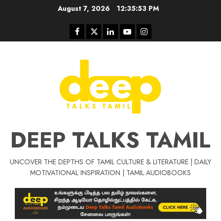
Skip
August 7, 2026
12:35:53 PM
to
content
Facebook
Twitter
Linkedin
Youtube
Instagram
DEEP TALKS TAMIL
UNCOVER THE DEPTHS OF TAMIL CULTURE & LITERATURE | DAILY
Tamil Motivat
MOTIVATIONAL INSPIRATION | TAMIL AUDIOBOOKS
சிறப்பு கட்டுரை
Tamil Motivation Videos
வெற்றி உனதே
மர்மங்கள்
ச
வே
பல்லா
ஒரு