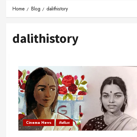
Home
Blog
dalithistory
dalithistory
Cinema News
சினிமா