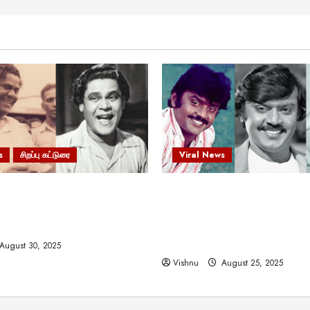
s
சிறப்பு கட்டுரை
Viral News
 வலிமையால் உயர்ந்த
விஜயகாந்த்: 50க்கும் மேற்பட்
ிருஷ்ணன்: கலைவாணரின்
இயக்குநர்களுக்கு வாய்ப்பளி
ல் ஒரு சிலிர்ப்பூட்டும் பார்வை
நடிகர்! தமிழ் சினிமா வரலாற்ற
சாதனையா?
August 30, 2025
Vishnu
August 25, 2025