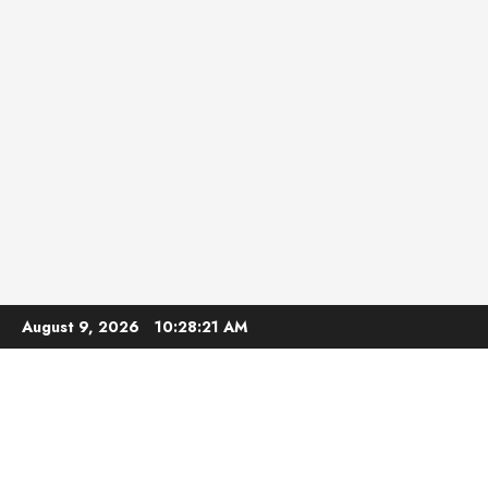
Skip
August 9, 2026
10:28:22 AM
to
content