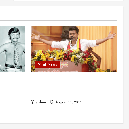
என்.எஸ்.கிருஷ்ணன்:
கலைவாணரின் நினைவு நாளில்
ஒரு சிலிர்ப்பூட்டும் பார்வை
2
August 30, 2025
Viral News
விஜயகாந்த்: 50க்கும் மேற்பட்ட
புதுமுக இயக்குநர்களுக்கு
வாய்ப்பளித்த ஒரே நடிகர்! தமிழ்
சினிமா வரலாற்றில் இது ஒரு
3
சாதனையா?
Viral News
Viral News
August 25, 2025
விஜய் தவெக மாநாட்டில் சொன்ன
ட புதுமுக
விஜய் தவெக மாநாட்டில் சொன்ன குட்டிக்
குட்டிக் கதை! அதன்
பின்னணியில் உள்ள ஆழ்ந்த
த்த ஒரே
கதை! அதன் பின்னணியில் உள்ள ஆழ்ந்த
அரசியல் அர்த்தம் என்ன?
4
ில் இது ஒரு
அரசியல் அர்த்தம் என்ன?
August 22, 2025
Vishnu
August 22, 2025
சிறப்பு கட்டுரை
சுவாரசிய தகவல்கள்
மெட்ராஸ் தினத்தின்
சுவாரஸ்யமான உண்மைகள்!
நீங்கள் அறியாத ரகசியங்கள்!