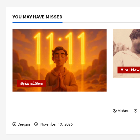
YOU MAY HAVE MISSED
Viral New
சிறப்பு கட்டுரை
எளிமையின்
என்.எஸ்.க
11:11 என்பதன் அர்த்தம் என்ன?
நினைவு நாளி
பிரபஞ்சம் உங்களுக்கு அனுப்பும் ரகசிய
Vishnu
குறியீடு இதுவாக இருக்கலாம்!
Deepan
November 13, 2025