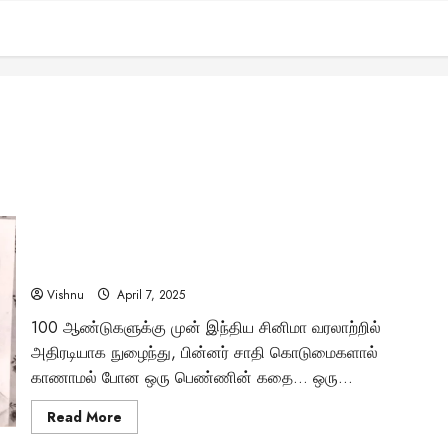
சாதிய கொடுமையால் நாகர்கோவிலில் தஞ்சமடைந்த
பி.கே.ரோஸி: இந்திய சினிமாவின் மறக்கப்பட்ட முன்னோடி
நடிகை யார்?
Vishnu
April 7, 2025
100 ஆண்டுகளுக்கு முன் இந்திய சினிமா வரலாற்றில்
அதிரடியாக நுழைந்து, பின்னர் சாதி கொடுமைகளால்
காணாமல் போன ஒரு பெண்ணின் கதை… ஒரு...
Read
Read More
more
about