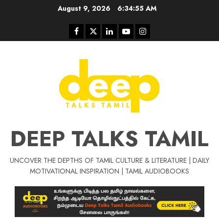
Skip
August 9, 2026
6:34:56 AM
to
content
Facebook
Twitter
Linkedin
Youtube
Instagram
DEEP TALKS TAMIL
UNCOVER THE DEPTHS OF TAMIL CULTURE & LITERATURE | DAILY
Tamil Motivat
MOTIVATIONAL INSPIRATION | TAMIL AUDIOBOOKS
சிறப்பு கட்டுரை
Tamil Motivation Videos
வெற்றி உனதே
மர்மங்கள்
ச
வே
பல்லா
ஒரு