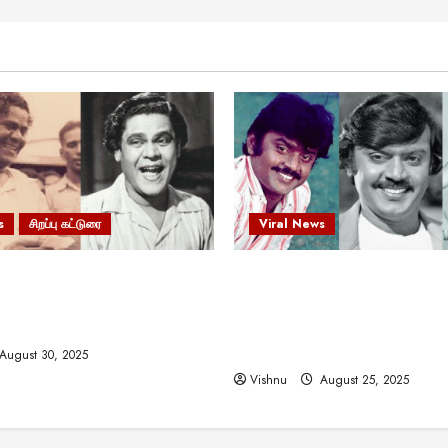
s
சிறப்பு கட்டுரை
Viral News
 வலிமையால் உயர்ந்த
விஜயகாந்த்: 50க்கும் மேற்பட்
ிருஷ்ணன்: கலைவாணரின்
இயக்குநர்களுக்கு வாய்ப்பளி
ல் ஒரு சிலிர்ப்பூட்டும் பார்வை
நடிகர்! தமிழ் சினிமா வரலாற்ற
சாதனையா?
August 30, 2025
Vishnu
August 25, 2025