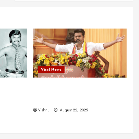
புதுமுக இயக்குநர்களுக்கு
வாய்ப்பளித்த ஒரே நடிகர்! தமிழ்
சினிமா வரலாற்றில் இது ஒரு
3
சாதனையா?
Viral News
August 25, 2025
விஜய் தவெக மாநாட்டில் சொன்ன
குட்டிக் கதை! அதன்
பின்னணியில் உள்ள ஆழ்ந்த
அரசியல் அர்த்தம் என்ன?
4
August 22, 2025
Viral News
சிறப்பு கட்டுரை
சுவாரசிய தகவல்கள்
மெட்ராஸ் தினத்தின்
ட புதுமுக
விஜய் தவெக மாநாட்டில் சொன்ன குட்டிக்
சுவாரஸ்யமான உண்மைகள்!
நீங்கள் அறியாத ரகசியங்கள்!
த்த ஒரே
கதை! அதன் பின்னணியில் உள்ள ஆழ்ந்த
5
ில் இது ஒரு
அரசியல் அர்த்தம் என்ன?
August 22, 2025
Vishnu
August 22, 2025