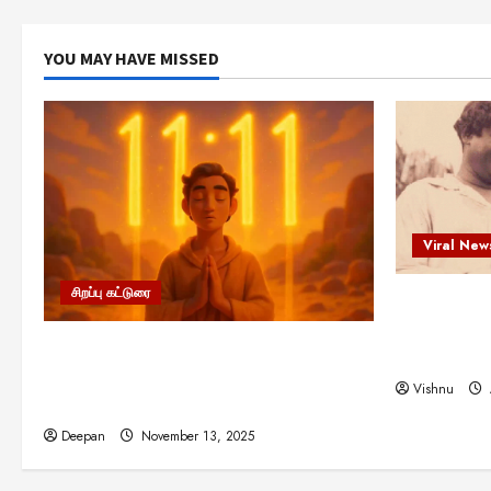
YOU MAY HAVE MISSED
Viral New
சிறப்பு கட்டுரை
எளிமையின்
என்.எஸ்.க
11:11 என்பதன் அர்த்தம் என்ன?
நினைவு நாளி
பிரபஞ்சம் உங்களுக்கு அனுப்பும் ரகசிய
Vishnu
குறியீடு இதுவாக இருக்கலாம்!
Deepan
November 13, 2025