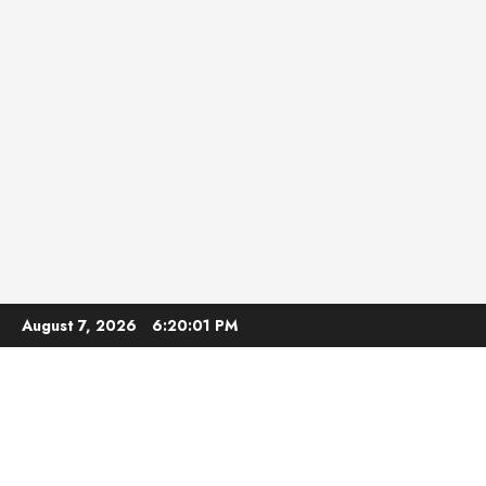
Skip
August 7, 2026
6:20:03 PM
to
content