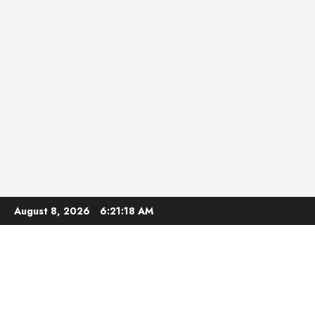
Skip
August 8, 2026
6:21:19 AM
to
content