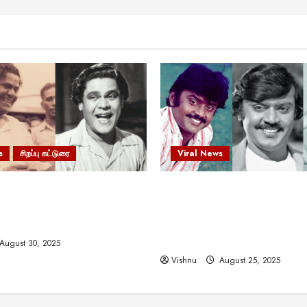
s
சிறப்பு கட்டுரை
Viral News
 வலிமையால் உயர்ந்த
விஜயகாந்த்: 50க்கும் மேற்பட்
ிருஷ்ணன்: கலைவாணரின்
இயக்குநர்களுக்கு வாய்ப்பளி
ல் ஒரு சிலிர்ப்பூட்டும் பார்வை
நடிகர்! தமிழ் சினிமா வரலாற்ற
சாதனையா?
August 30, 2025
Vishnu
August 25, 2025