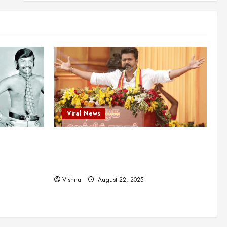
என்.எஸ்.கிருஷ்ணன்:
கலைவாணரின் நினைவு நாளில்
ஒரு சிலிர்ப்பூட்டும் பார்வை
2
August 30, 2025
Viral News
விஜயகாந்த்: 50க்கும் மேற்பட்ட
புதுமுக இயக்குநர்களுக்கு
வாய்ப்பளித்த ஒரே நடிகர்! தமிழ்
சினிமா வரலாற்றில் இது ஒரு
3
சாதனையா?
Viral News
Viral News
August 25, 2025
விஜய் தவெக மாநாட்டில் சொன்ன
ட புதுமுக
விஜய் தவெக மாநாட்டில் சொன்ன குட்டிக்
குட்டிக் கதை! அதன்
பின்னணியில் உள்ள ஆழ்ந்த
த்த ஒரே
கதை! அதன் பின்னணியில் உள்ள ஆழ்ந்த
அரசியல் அர்த்தம் என்ன?
4
ில் இது ஒரு
அரசியல் அர்த்தம் என்ன?
August 22, 2025
Vishnu
August 22, 2025
சிறப்பு கட்டுரை
சுவாரசிய தகவல்கள்
மெட்ராஸ் தினத்தின்
சுவாரஸ்யமான உண்மைகள்!
நீங்கள் அறியாத ரகசியங்கள்!