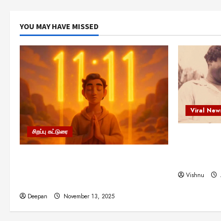
YOU MAY HAVE MISSED
Viral New
சிறப்பு கட்டுரை
எளிமையின்
என்.எஸ்.க
11:11 என்பதன் அர்த்தம் என்ன?
நினைவு நாளி
பிரபஞ்சம் உங்களுக்கு அனுப்பும் ரகசிய
Vishnu
குறியீடு இதுவாக இருக்கலாம்!
Deepan
November 13, 2025