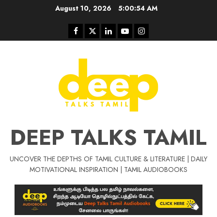
Skip
August 10, 2026
5:00:54 AM
to
content
Facebook
Twitter
Linkedin
Youtube
Instagram
DEEP TALKS TAMIL
UNCOVER THE DEPTHS OF TAMIL CULTURE & LITERATURE | DAILY
Tamil Motivat
MOTIVATIONAL INSPIRATION | TAMIL AUDIOBOOKS
சிறப்பு கட்டுரை
Tamil Motivation Videos
வெற்றி உனதே
மர்மங்கள்
ச
வே
பல்லா
ஒரு