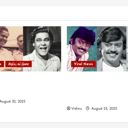
s
சிறப்பு கட்டுரை
Viral News
 வலிமையால் உயர்ந்த
விஜயகாந்த்: 50க்கும் மேற்பட்
ிருஷ்ணன்: கலைவாணரின்
இயக்குநர்களுக்கு வாய்ப்பளி
ல் ஒரு சிலிர்ப்பூட்டும் பார்வை
நடிகர்! தமிழ் சினிமா வரலாற்ற
சாதனையா?
August 30, 2025
Vishnu
August 25, 2025