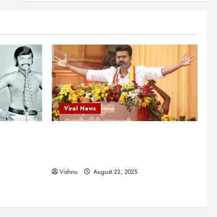
என்.எஸ்.கிருஷ்ணன்:
கலைவாணரின் நினைவு நாளில்
ஒரு சிலிர்ப்பூட்டும் பார்வை
2
August 30, 2025
Viral News
விஜயகாந்த்: 50க்கும் மேற்பட்ட
புதுமுக இயக்குநர்களுக்கு
வாய்ப்பளித்த ஒரே நடிகர்! தமிழ்
சினிமா வரலாற்றில் இது ஒரு
3
சாதனையா?
Viral News
Viral News
August 25, 2025
விஜய் தவெக மாநாட்டில் சொன்ன
ட புதுமுக
விஜய் தவெக மாநாட்டில் சொன்ன குட்டிக்
குட்டிக் கதை! அதன்
பின்னணியில் உள்ள ஆழ்ந்த
த்த ஒரே
கதை! அதன் பின்னணியில் உள்ள ஆழ்ந்த
அரசியல் அர்த்தம் என்ன?
4
ில் இது ஒரு
அரசியல் அர்த்தம் என்ன?
August 22, 2025
Vishnu
August 22, 2025
சிறப்பு கட்டுரை
சுவாரசிய தகவல்கள்
மெட்ராஸ் தினத்தின்
சுவாரஸ்யமான உண்மைகள்!
நீங்கள் அறியாத ரகசியங்கள்!