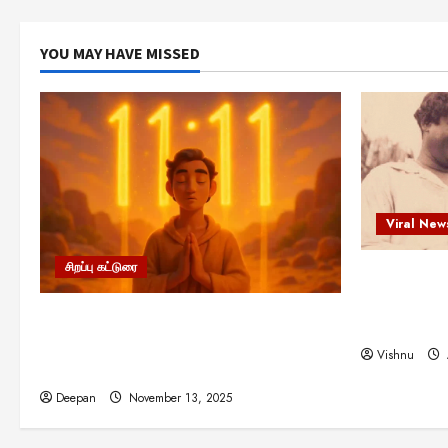
YOU MAY HAVE MISSED
Viral New
சிறப்பு கட்டுரை
எளிமையின்
என்.எஸ்.க
11:11 என்பதன் அர்த்தம் என்ன?
நினைவு நாளி
பிரபஞ்சம் உங்களுக்கு அனுப்பும் ரகசிய
Vishnu
குறியீடு இதுவாக இருக்கலாம்!
Deepan
November 13, 2025