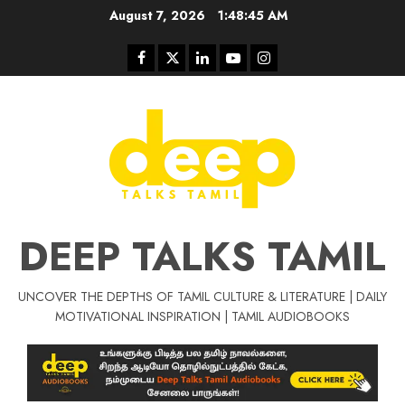
Skip
August 7, 2026
1:48:46 AM
to
content
Facebook
Twitter
Linkedin
Youtube
Instagram
DEEP TALKS TAMIL
UNCOVER THE DEPTHS OF TAMIL CULTURE & LITERATURE | DAILY
Tamil Motivat
MOTIVATIONAL INSPIRATION | TAMIL AUDIOBOOKS
சிறப்பு கட்டுரை
Tamil Motivation Videos
வெற்றி உனதே
மர்மங்கள்
ச
வே
பல்லா
ஒரு