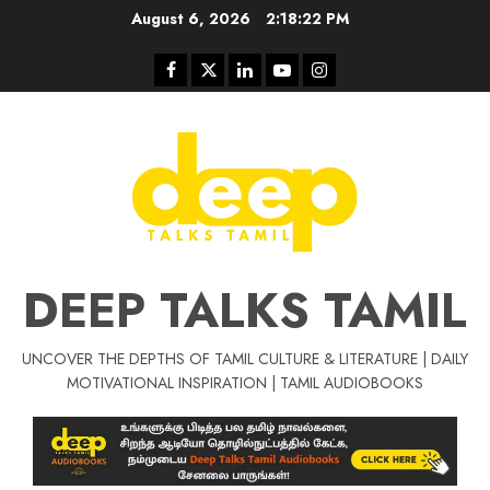
Skip
August 6, 2026
2:18:22 PM
to
content
Facebook
Twitter
Linkedin
Youtube
Instagram
DEEP TALKS TAMIL
UNCOVER THE DEPTHS OF TAMIL CULTURE & LITERATURE | DAILY
Tamil Motivat
MOTIVATIONAL INSPIRATION | TAMIL AUDIOBOOKS
சிறப்பு கட்டுரை
Tamil Motivation Videos
வெற்றி உனதே
மர்மங்கள்
ச
வே
பல்லா
ஒரு