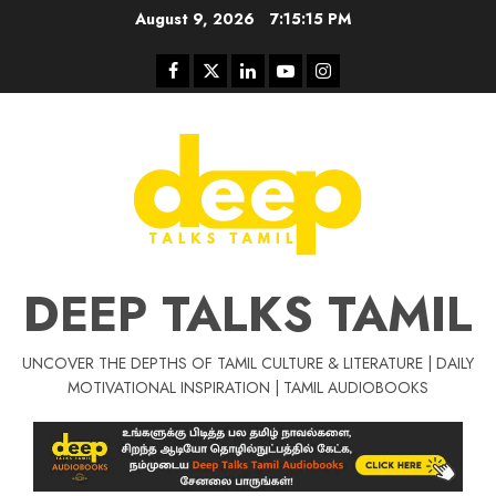
Skip
August 9, 2026
7:15:15 PM
to
content
Facebook
Twitter
Linkedin
Youtube
Instagram
DEEP TALKS TAMIL
UNCOVER THE DEPTHS OF TAMIL CULTURE & LITERATURE | DAILY
Tamil Motivat
MOTIVATIONAL INSPIRATION | TAMIL AUDIOBOOKS
சிறப்பு கட்டுரை
Tamil Motivation Videos
வெற்றி உனதே
மர்மங்கள்
ச
வே
பல்லா
ஒரு