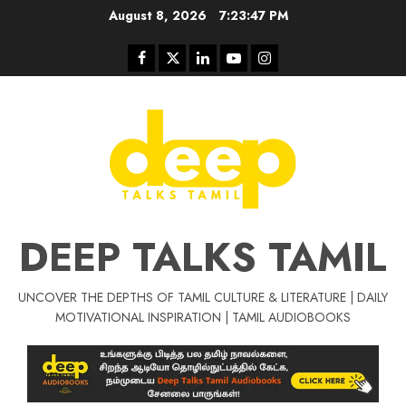
Skip
August 8, 2026
7:23:48 PM
to
content
Facebook
Twitter
Linkedin
Youtube
Instagram
DEEP TALKS TAMIL
UNCOVER THE DEPTHS OF TAMIL CULTURE & LITERATURE | DAILY
Tamil Motivat
MOTIVATIONAL INSPIRATION | TAMIL AUDIOBOOKS
சிறப்பு கட்டுரை
Tamil Motivation Videos
வெற்றி உனதே
மர்மங்கள்
ச
வே
பல்லா
ஒரு