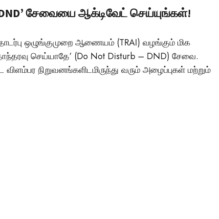
டச்சு கல்லறை: நமது
 ‘DND’ சேவையை ஆக்டிவேட் செய்யுங்கள்!
காலனிய வரலாற்றின
மர்மமான சாட்சியமா
ொடர்பு ஒழுங்குமுறை ஆணையம் (TRAI) வழங்கும் மிக
தொந்தரவு செய்யாதே’ (Do Not Disturb – DND) சேவை.
Vishnu
April 6, 2025
 விளம்பர நிறுவனங்களிடமிருந்து வரும் அழைப்புகள் மற்றும்