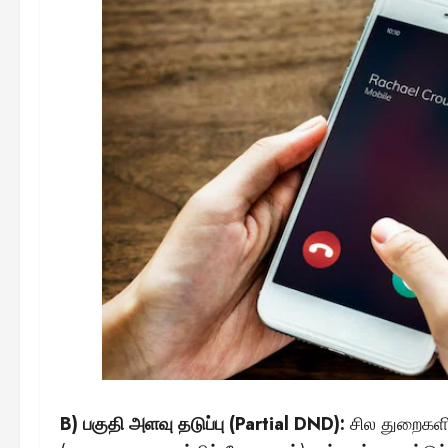
B) பகுதி அளவு தடுப்பு (Partial DND):
சில துறைகளில