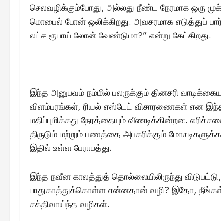
செலவழிக்கும்போது, அல்லது நீண்ட நேரமாக ஒரு முக
மொபைல் போன் ஒலிக்கிறது. அவசரமாக எடுத்துப் பார்த
லட்ச ரூபாய் லோன் வேண்டுமா?” என்று கேட்கிறது.
இந்த அனுபவம் நம்மில் பலருக்கும் தினசரி வாடிக்கை
விளம்பரங்கள், ரியல் எஸ்டேட் விசாரணைகள் என இந
மதிப்புமிக்கது நேரத்தையும் வீணடிக்கின்றன. எரிச்
திருடும் மற்றும் பணத்தை அபகரிக்கும் மோசடிகளுக்
இதில் உள்ள பேராபத்து.
இந்த நவீன காலத்துத் தொல்லையிலிருந்து விடுபட்
பாதுகாத்துக்கொள்ள என்னதான் வழி? இதோ, நீங்கள் 
சக்திவாய்ந்த வழிகள்.