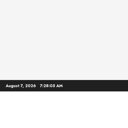
Skip
August 7, 2026
7:28:06 AM
to
content