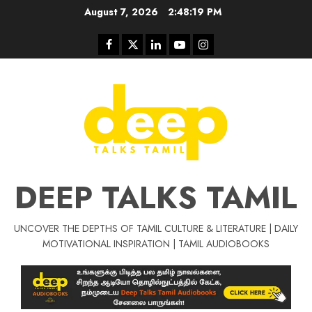
Skip
August 7, 2026
2:48:20 PM
to
content
Facebook
Twitter
Linkedin
Youtube
Instagram
DEEP TALKS TAMIL
UNCOVER THE DEPTHS OF TAMIL CULTURE & LITERATURE | DAILY
Tamil Motivat
MOTIVATIONAL INSPIRATION | TAMIL AUDIOBOOKS
சிறப்பு கட்டுரை
Tamil Motivation Videos
வெற்றி உனதே
மர்மங்கள்
ச
வே
பல்லா
ஒரு