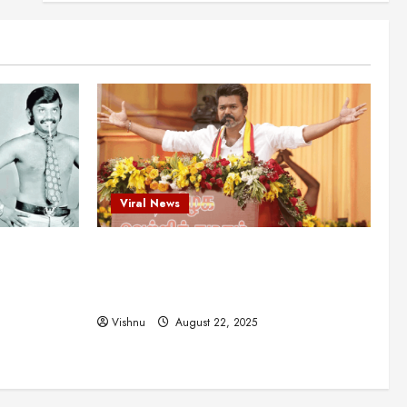
என்.எஸ்.கிருஷ்ணன்:
கலைவாணரின் நினைவு நாளில்
ஒரு சிலிர்ப்பூட்டும் பார்வை
2
August 30, 2025
Viral News
விஜயகாந்த்: 50க்கும் மேற்பட்ட
புதுமுக இயக்குநர்களுக்கு
வாய்ப்பளித்த ஒரே நடிகர்! தமிழ்
சினிமா வரலாற்றில் இது ஒரு
3
சாதனையா?
Viral News
Viral News
August 25, 2025
விஜய் தவெக மாநாட்டில் சொன்ன
ட புதுமுக
விஜய் தவெக மாநாட்டில் சொன்ன குட்டிக்
குட்டிக் கதை! அதன்
பின்னணியில் உள்ள ஆழ்ந்த
த்த ஒரே
கதை! அதன் பின்னணியில் உள்ள ஆழ்ந்த
அரசியல் அர்த்தம் என்ன?
4
ில் இது ஒரு
அரசியல் அர்த்தம் என்ன?
August 22, 2025
Vishnu
August 22, 2025
சிறப்பு கட்டுரை
சுவாரசிய தகவல்கள்
மெட்ராஸ் தினத்தின்
சுவாரஸ்யமான உண்மைகள்!
நீங்கள் அறியாத ரகசியங்கள்!