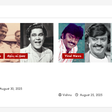
s
சிறப்பு கட்டுரை
Viral News
 வலிமையால் உயர்ந்த
விஜயகாந்த்: 50க்கும் மேற்பட்
ிருஷ்ணன்: கலைவாணரின்
இயக்குநர்களுக்கு வாய்ப்பளி
ல் ஒரு சிலிர்ப்பூட்டும் பார்வை
நடிகர்! தமிழ் சினிமா வரலாற்ற
சாதனையா?
August 30, 2025
Vishnu
August 25, 2025