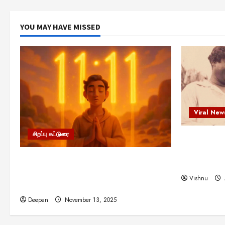
YOU MAY HAVE MISSED
Viral New
சிறப்பு கட்டுரை
எளிமையின்
என்.எஸ்.க
11:11 என்பதன் அர்த்தம் என்ன?
நினைவு நாளி
பிரபஞ்சம் உங்களுக்கு அனுப்பும் ரகசிய
Vishnu
குறியீடு இதுவாக இருக்கலாம்!
Deepan
November 13, 2025