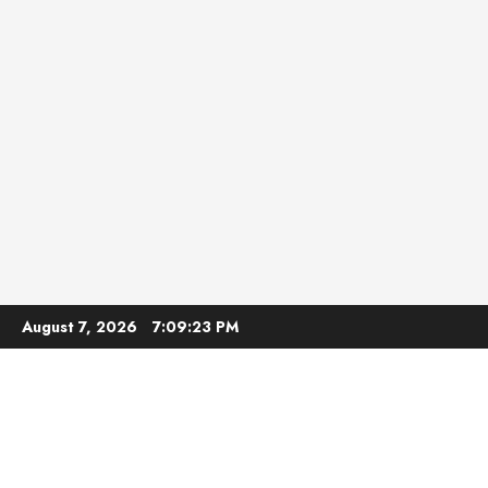
Skip
August 7, 2026
7:09:24 PM
to
content