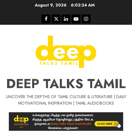
Skip
August 9, 2026
6:02:24 AM
to
content
Facebook
Twitter
Linkedin
Youtube
Instagram
DEEP TALKS TAMIL
UNCOVER THE DEPTHS OF TAMIL CULTURE & LITERATURE | DAILY
Tamil Motivat
MOTIVATIONAL INSPIRATION | TAMIL AUDIOBOOKS
சிறப்பு கட்டுரை
Tamil Motivation Videos
வெற்றி உனதே
மர்மங்கள்
ச
வே
பல்லா
ஒரு