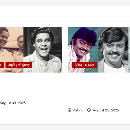
s
சிறப்பு கட்டுரை
Viral News
 வலிமையால் உயர்ந்த
விஜயகாந்த்: 50க்கும் மேற்பட்
ிருஷ்ணன்: கலைவாணரின்
இயக்குநர்களுக்கு வாய்ப்பளி
ல் ஒரு சிலிர்ப்பூட்டும் பார்வை
நடிகர்! தமிழ் சினிமா வரலாற்ற
சாதனையா?
August 30, 2025
Vishnu
August 25, 2025