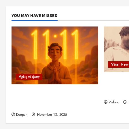
YOU MAY HAVE MISSED
Viral New
சிறப்பு கட்டுரை
எளிமையின்
என்.எஸ்.க
11:11 என்பதன் அர்த்தம் என்ன?
நினைவு நாளி
பிரபஞ்சம் உங்களுக்கு அனுப்பும் ரகசிய
Vishnu
குறியீடு இதுவாக இருக்கலாம்!
Deepan
November 13, 2025