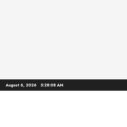
Skip
August 6, 2026
5:28:09 AM
to
content