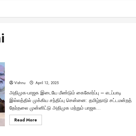
i
கை குலுக்கிய கையோடு, கூட்டணி அமைத்த அமித் ஷா –
எடப்பாடி வீட்டில் நடந்த அரசியல் சதுரங்கம்!
Vishnu
April 12, 2025
அதிமுக-பாஜக இடையே மீண்டும் கைகோர்ப்பு – எடப்பாடி
இல்லத்தில் முக்கிய சந்திப்பு சென்னை: தமிழ்நாடு சட்டமன்றத்
தேர்தலை முன்னிட்டு அதிமுக மற்றும் பாஜக...
Read
Read More
more
about
கை