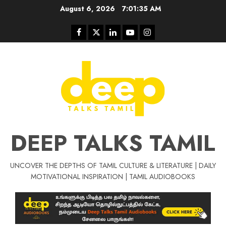
Skip
August 6, 2026
7:01:35 AM
to
content
Facebook
Twitter
Linkedin
Youtube
Instagram
DEEP TALKS TAMIL
UNCOVER THE DEPTHS OF TAMIL CULTURE & LITERATURE | DAILY
Tamil Motivat
MOTIVATIONAL INSPIRATION | TAMIL AUDIOBOOKS
சிறப்பு கட்டுரை
Tamil Motivation Videos
வெற்றி உனதே
மர்மங்கள்
ச
வே
பல்லா
ஒரு