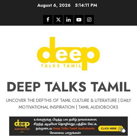
Skip
August 6, 2026
5:14:12 PM
to
content
Facebook
Twitter
Linkedin
Youtube
Instagram
DEEP TALKS TAMIL
UNCOVER THE DEPTHS OF TAMIL CULTURE & LITERATURE | DAILY
Tamil Motivat
MOTIVATIONAL INSPIRATION | TAMIL AUDIOBOOKS
சிறப்பு கட்டுரை
Tamil Motivation Videos
வெற்றி உனதே
மர்மங்கள்
ச
வே
பல்லா
ஒரு