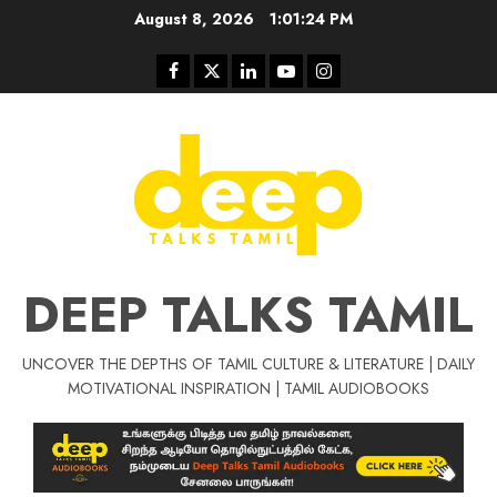
Skip
August 8, 2026
1:01:25 PM
to
content
Facebook
Twitter
Linkedin
Youtube
Instagram
DEEP TALKS TAMIL
UNCOVER THE DEPTHS OF TAMIL CULTURE & LITERATURE | DAILY
Tamil Motivat
MOTIVATIONAL INSPIRATION | TAMIL AUDIOBOOKS
சிறப்பு கட்டுரை
Tamil Motivation Videos
வெற்றி உனதே
மர்மங்கள்
ச
வே
பல்லா
ஒரு