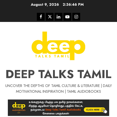
Skip
August 9, 2026
2:36:47 PM
to
content
Facebook
Twitter
Linkedin
Youtube
Instagram
DEEP TALKS TAMIL
UNCOVER THE DEPTHS OF TAMIL CULTURE & LITERATURE | DAILY
Tamil Motivat
MOTIVATIONAL INSPIRATION | TAMIL AUDIOBOOKS
சிறப்பு கட்டுரை
Tamil Motivation Videos
வெற்றி உனதே
மர்மங்கள்
ச
வே
பல்லா
ஒரு