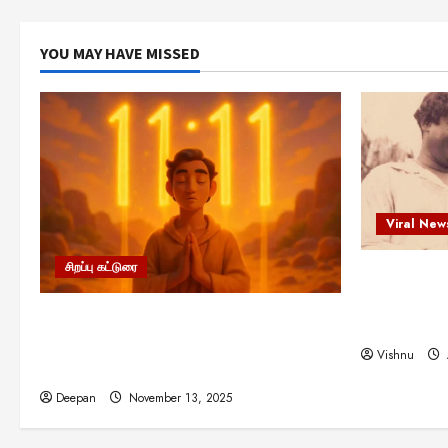
YOU MAY HAVE MISSED
Viral New
சிறப்பு கட்டுரை
எளிமையின்
என்.எஸ்.க
11:11 என்பதன் அர்த்தம் என்ன?
நினைவு நாளி
பிரபஞ்சம் உங்களுக்கு அனுப்பும் ரகசிய
Vishnu
குறியீடு இதுவாக இருக்கலாம்!
Deepan
November 13, 2025