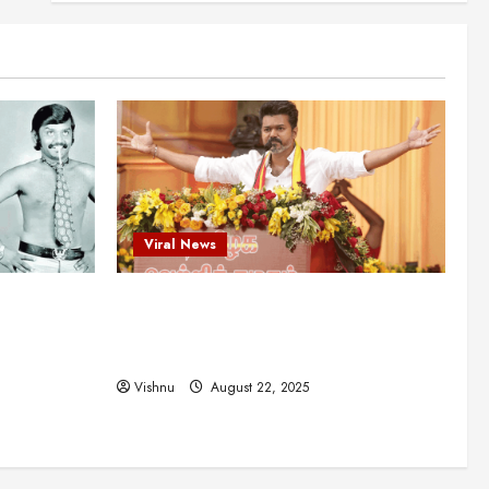
என்.எஸ்.கிருஷ்ணன்:
கலைவாணரின் நினைவு நாளில்
ஒரு சிலிர்ப்பூட்டும் பார்வை
2
August 30, 2025
Viral News
விஜயகாந்த்: 50க்கும் மேற்பட்ட
புதுமுக இயக்குநர்களுக்கு
வாய்ப்பளித்த ஒரே நடிகர்! தமிழ்
சினிமா வரலாற்றில் இது ஒரு
3
சாதனையா?
Viral News
Viral News
August 25, 2025
விஜய் தவெக மாநாட்டில் சொன்ன
ட புதுமுக
விஜய் தவெக மாநாட்டில் சொன்ன குட்டிக்
குட்டிக் கதை! அதன்
பின்னணியில் உள்ள ஆழ்ந்த
த்த ஒரே
கதை! அதன் பின்னணியில் உள்ள ஆழ்ந்த
அரசியல் அர்த்தம் என்ன?
4
ில் இது ஒரு
அரசியல் அர்த்தம் என்ன?
August 22, 2025
Vishnu
August 22, 2025
சிறப்பு கட்டுரை
சுவாரசிய தகவல்கள்
மெட்ராஸ் தினத்தின்
சுவாரஸ்யமான உண்மைகள்!
நீங்கள் அறியாத ரகசியங்கள்!