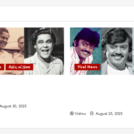
s
சிறப்பு கட்டுரை
Viral News
 வலிமையால் உயர்ந்த
விஜயகாந்த்: 50க்கும் மேற்பட்
ிருஷ்ணன்: கலைவாணரின்
இயக்குநர்களுக்கு வாய்ப்பளி
ல் ஒரு சிலிர்ப்பூட்டும் பார்வை
நடிகர்! தமிழ் சினிமா வரலாற்ற
சாதனையா?
August 30, 2025
Vishnu
August 25, 2025