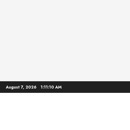
Skip
August 7, 2026
1:11:11 AM
to
content