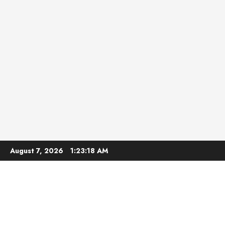
Skip
August 7, 2026
1:23:19 AM
to
content