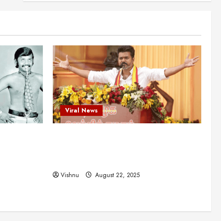
என்.எஸ்.கிருஷ்ணன்:
கலைவாணரின் நினைவு நாளில்
ஒரு சிலிர்ப்பூட்டும் பார்வை
2
August 30, 2025
Viral News
விஜயகாந்த்: 50க்கும் மேற்பட்ட
புதுமுக இயக்குநர்களுக்கு
வாய்ப்பளித்த ஒரே நடிகர்! தமிழ்
சினிமா வரலாற்றில் இது ஒரு
3
சாதனையா?
Viral News
Viral News
August 25, 2025
விஜய் தவெக மாநாட்டில் சொன்ன
ட புதுமுக
விஜய் தவெக மாநாட்டில் சொன்ன குட்டிக்
குட்டிக் கதை! அதன்
பின்னணியில் உள்ள ஆழ்ந்த
த்த ஒரே
கதை! அதன் பின்னணியில் உள்ள ஆழ்ந்த
அரசியல் அர்த்தம் என்ன?
4
ில் இது ஒரு
அரசியல் அர்த்தம் என்ன?
August 22, 2025
Vishnu
August 22, 2025
சிறப்பு கட்டுரை
சுவாரசிய தகவல்கள்
மெட்ராஸ் தினத்தின்
சுவாரஸ்யமான உண்மைகள்!
நீங்கள் அறியாத ரகசியங்கள்!