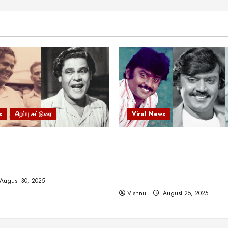
s
சிறப்பு கட்டுரை
Viral News
 வலிமையால் உயர்ந்த
விஜயகாந்த்: 50க்கும் மேற்பட்
ிருஷ்ணன்: கலைவாணரின்
இயக்குநர்களுக்கு வாய்ப்பளி
ல் ஒரு சிலிர்ப்பூட்டும் பார்வை
நடிகர்! தமிழ் சினிமா வரலாற்ற
சாதனையா?
August 30, 2025
Vishnu
August 25, 2025