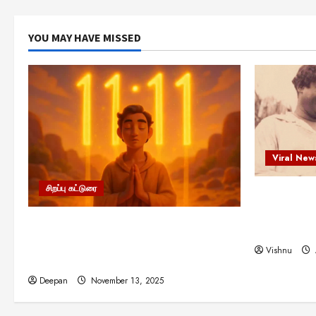
YOU MAY HAVE MISSED
Viral New
சிறப்பு கட்டுரை
எளிமையின்
என்.எஸ்.க
11:11 என்பதன் அர்த்தம் என்ன?
நினைவு நாளி
பிரபஞ்சம் உங்களுக்கு அனுப்பும் ரகசிய
Vishnu
குறியீடு இதுவாக இருக்கலாம்!
Deepan
November 13, 2025