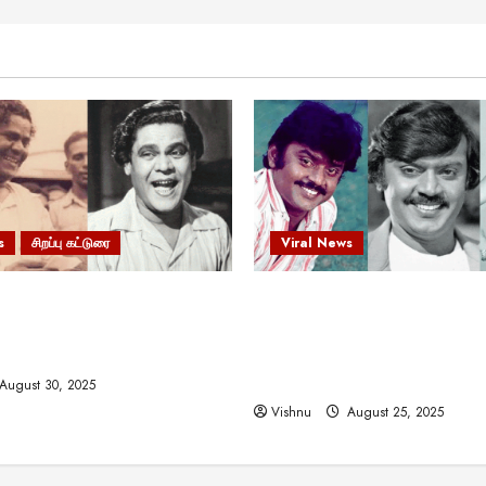
s
சிறப்பு கட்டுரை
Viral News
 வலிமையால் உயர்ந்த
விஜயகாந்த்: 50க்கும் மேற்பட்
ிருஷ்ணன்: கலைவாணரின்
இயக்குநர்களுக்கு வாய்ப்பளி
ல் ஒரு சிலிர்ப்பூட்டும் பார்வை
நடிகர்! தமிழ் சினிமா வரலாற்ற
சாதனையா?
August 30, 2025
Vishnu
August 25, 2025