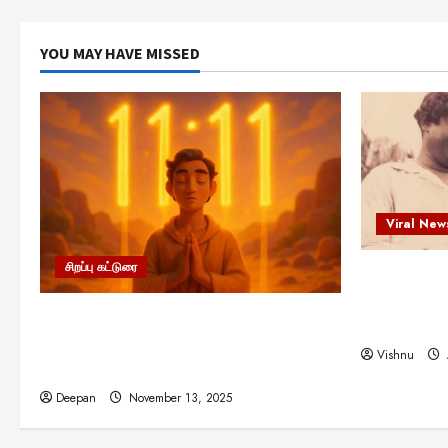
YOU MAY HAVE MISSED
Viral New
சிறப்பு கட்டுரை
எளிமையின்
என்.எஸ்.க
11:11 என்பதன் அர்த்தம் என்ன?
நினைவு நாளி
பிரபஞ்சம் உங்களுக்கு அனுப்பும் ரகசிய
Vishnu
குறியீடு இதுவாக இருக்கலாம்!
Deepan
November 13, 2025