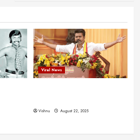
என்.எஸ்.கிருஷ்ணன்:
கலைவாணரின் நினைவு நாளில்
ஒரு சிலிர்ப்பூட்டும் பார்வை
2
August 30, 2025
Viral News
விஜயகாந்த்: 50க்கும் மேற்பட்ட
புதுமுக இயக்குநர்களுக்கு
வாய்ப்பளித்த ஒரே நடிகர்! தமிழ்
சினிமா வரலாற்றில் இது ஒரு
3
சாதனையா?
Viral News
Viral News
August 25, 2025
விஜய் தவெக மாநாட்டில் சொன்ன
ட புதுமுக
விஜய் தவெக மாநாட்டில் சொன்ன குட்டிக்
குட்டிக் கதை! அதன்
பின்னணியில் உள்ள ஆழ்ந்த
த்த ஒரே
கதை! அதன் பின்னணியில் உள்ள ஆழ்ந்த
அரசியல் அர்த்தம் என்ன?
4
ில் இது ஒரு
அரசியல் அர்த்தம் என்ன?
August 22, 2025
Vishnu
August 22, 2025
சிறப்பு கட்டுரை
சுவாரசிய தகவல்கள்
மெட்ராஸ் தினத்தின்
சுவாரஸ்யமான உண்மைகள்!
நீங்கள் அறியாத ரகசியங்கள்!