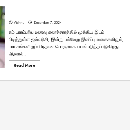
பாக்கிலிருந்து
மைசூர்
உண்மையான ஜவ்வரிசி எது? போலி ஜவ்வரிசி எப்படி
‘ஸ்ரீ’:
தமிழர்களின்
அசலானது? – ஒரு சுவாரசியமான வரலாற்று பயணம்!
அடையாளத்தை
அழிக்கும்
Vishnu
December 7, 2024
வட
இந்திய
நம் பாரம்பரிய உணவு கலாச்சாரத்தில் முக்கிய இடம்
நிறுவனம்!
Tamil Motivation Videos
பிடித்துள்ள ஜவ்வரிசி, இன்று பல்வேறு இனிப்பு வகைகளிலும்,
வேண்டிய நேரத்தில்
பாயசங்களிலும் பிரதான பொருளாக பயன்படுத்தப்படுகிறது.
ஆனால்...
உங்களுக்கு எதுவும்
Read
Read More
more
கிடைக்கவில்லையா
about
உண்மையான
ஜவ்வரிசி
எது?
Brindha
August 6, 2023
போலி
ஜவ்வரிசி
எப்படி
அசலானது?
–
ஒரு
சுவாரசியமான
வரலாற்று
பயணம்!