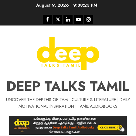
Skip
August 9, 2026
9:38:24 PM
to
content
Facebook
Twitter
Linkedin
Youtube
Instagram
DEEP TALKS TAMIL
UNCOVER THE DEPTHS OF TAMIL CULTURE & LITERATURE | DAILY
Tamil Motivat
MOTIVATIONAL INSPIRATION | TAMIL AUDIOBOOKS
சிறப்பு கட்டுரை
Tamil Motivation Videos
வெற்றி உனதே
மர்மங்கள்
ச
வே
பல்லா
ஒரு