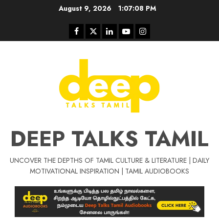
Skip
August 9, 2026
1:07:09 PM
to
content
Facebook
Twitter
Linkedin
Youtube
Instagram
DEEP TALKS TAMIL
UNCOVER THE DEPTHS OF TAMIL CULTURE & LITERATURE | DAILY
Tamil Motivat
MOTIVATIONAL INSPIRATION | TAMIL AUDIOBOOKS
சிறப்பு கட்டுரை
Tamil Motivation Videos
வெற்றி உனதே
மர்மங்கள்
ச
வே
பல்லா
ஒரு