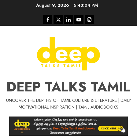
Skip
August 9, 2026
6:43:04 PM
to
content
Facebook
Twitter
Linkedin
Youtube
Instagram
DEEP TALKS TAMIL
UNCOVER THE DEPTHS OF TAMIL CULTURE & LITERATURE | DAILY
Tamil Motivat
MOTIVATIONAL INSPIRATION | TAMIL AUDIOBOOKS
சிறப்பு கட்டுரை
Tamil Motivation Videos
வெற்றி உனதே
மர்மங்கள்
ச
வே
பல்லா
ஒரு