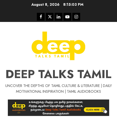
Skip
August 8, 2026
8:15:04 PM
to
content
Facebook
Twitter
Linkedin
Youtube
Instagram
DEEP TALKS TAMIL
UNCOVER THE DEPTHS OF TAMIL CULTURE & LITERATURE | DAILY
Tamil Motivat
MOTIVATIONAL INSPIRATION | TAMIL AUDIOBOOKS
சிறப்பு கட்டுரை
Tamil Motivation Videos
வெற்றி உனதே
மர்மங்கள்
ச
வே
பல்லா
ஒரு