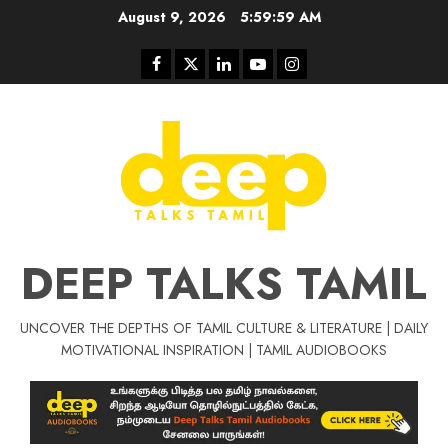
Skip
August 9, 2026
6:00:00 AM
to
content
Facebook
Twitter
Linkedin
Youtube
Instagram
DEEP TALKS TAMIL
UNCOVER THE DEPTHS OF TAMIL CULTURE & LITERATURE | DAILY
Tamil Motivat
MOTIVATIONAL INSPIRATION | TAMIL AUDIOBOOKS
சிறப்பு கட்டுரை
Tamil Motivation Videos
வெற்றி உனதே
மர்மங்கள்
ச
வே
பல்லா
ஒரு