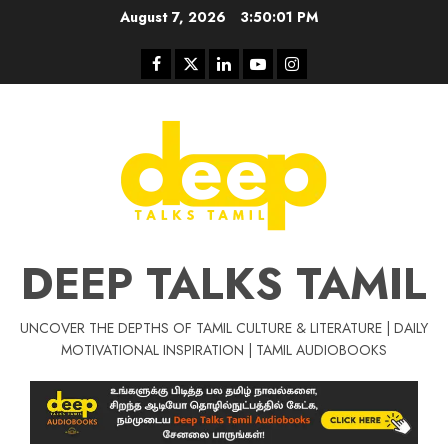
Skip
August 7, 2026
3:50:01 PM
to
content
Facebook
Twitter
Linkedin
Youtube
Instagram
DEEP TALKS TAMIL
UNCOVER THE DEPTHS OF TAMIL CULTURE & LITERATURE | DAILY
Tamil Motivat
MOTIVATIONAL INSPIRATION | TAMIL AUDIOBOOKS
சிறப்பு கட்டுரை
Tamil Motivation Videos
வெற்றி உனதே
மர்மங்கள்
ச
வே
பல்லா
ஒரு