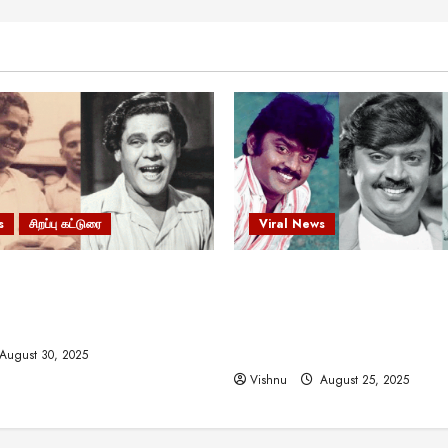
s
சிறப்பு கட்டுரை
Viral News
 வலிமையால் உயர்ந்த
விஜயகாந்த்: 50க்கும் மேற்பட்
ிருஷ்ணன்: கலைவாணரின்
இயக்குநர்களுக்கு வாய்ப்பளி
ல் ஒரு சிலிர்ப்பூட்டும் பார்வை
நடிகர்! தமிழ் சினிமா வரலாற்ற
சாதனையா?
August 30, 2025
Vishnu
August 25, 2025