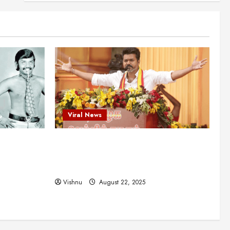
என்.எஸ்.கிருஷ்ணன்:
கலைவாணரின் நினைவு நாளில்
ஒரு சிலிர்ப்பூட்டும் பார்வை
2
August 30, 2025
Viral News
விஜயகாந்த்: 50க்கும் மேற்பட்ட
புதுமுக இயக்குநர்களுக்கு
வாய்ப்பளித்த ஒரே நடிகர்! தமிழ்
சினிமா வரலாற்றில் இது ஒரு
3
சாதனையா?
Viral News
Viral News
August 25, 2025
விஜய் தவெக மாநாட்டில் சொன்ன
ட புதுமுக
விஜய் தவெக மாநாட்டில் சொன்ன குட்டிக்
குட்டிக் கதை! அதன்
பின்னணியில் உள்ள ஆழ்ந்த
த்த ஒரே
கதை! அதன் பின்னணியில் உள்ள ஆழ்ந்த
அரசியல் அர்த்தம் என்ன?
4
ில் இது ஒரு
அரசியல் அர்த்தம் என்ன?
August 22, 2025
Vishnu
August 22, 2025
சிறப்பு கட்டுரை
சுவாரசிய தகவல்கள்
மெட்ராஸ் தினத்தின்
சுவாரஸ்யமான உண்மைகள்!
நீங்கள் அறியாத ரகசியங்கள்!