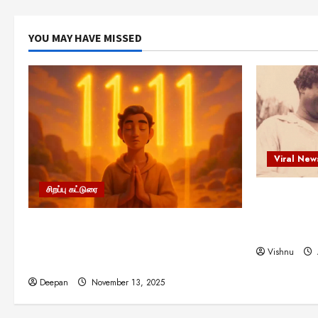
YOU MAY HAVE MISSED
Viral New
சிறப்பு கட்டுரை
எளிமையின்
என்.எஸ்.க
11:11 என்பதன் அர்த்தம் என்ன?
நினைவு நாளி
பிரபஞ்சம் உங்களுக்கு அனுப்பும் ரகசிய
Vishnu
குறியீடு இதுவாக இருக்கலாம்!
Deepan
November 13, 2025