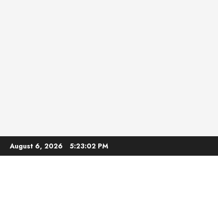
Skip
August 6, 2026
5:23:03 PM
to
content