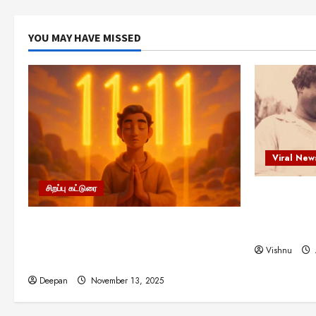
YOU MAY HAVE MISSED
Viral New
சிறப்பு கட்டுரை
எளிமையின்
என்.எஸ்.க
11:11 என்பதன் அர்த்தம் என்ன?
நினைவு நாளி
பிரபஞ்சம் உங்களுக்கு அனுப்பும் ரகசிய
Vishnu
குறியீடு இதுவாக இருக்கலாம்!
Deepan
November 13, 2025