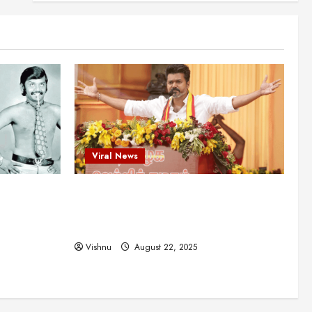
என்.எஸ்.கிருஷ்ணன்:
கலைவாணரின் நினைவு நாளில்
ஒரு சிலிர்ப்பூட்டும் பார்வை
2
August 30, 2025
Viral News
விஜயகாந்த்: 50க்கும் மேற்பட்ட
புதுமுக இயக்குநர்களுக்கு
வாய்ப்பளித்த ஒரே நடிகர்! தமிழ்
சினிமா வரலாற்றில் இது ஒரு
3
சாதனையா?
Viral News
Viral News
August 25, 2025
விஜய் தவெக மாநாட்டில் சொன்ன
ட புதுமுக
விஜய் தவெக மாநாட்டில் சொன்ன குட்டிக்
குட்டிக் கதை! அதன்
பின்னணியில் உள்ள ஆழ்ந்த
த்த ஒரே
கதை! அதன் பின்னணியில் உள்ள ஆழ்ந்த
அரசியல் அர்த்தம் என்ன?
4
ில் இது ஒரு
அரசியல் அர்த்தம் என்ன?
August 22, 2025
Vishnu
August 22, 2025
சிறப்பு கட்டுரை
சுவாரசிய தகவல்கள்
மெட்ராஸ் தினத்தின்
சுவாரஸ்யமான உண்மைகள்!
நீங்கள் அறியாத ரகசியங்கள்!