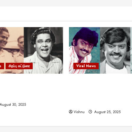
s
சிறப்பு கட்டுரை
Viral News
 வலிமையால் உயர்ந்த
விஜயகாந்த்: 50க்கும் மேற்பட்
ிருஷ்ணன்: கலைவாணரின்
இயக்குநர்களுக்கு வாய்ப்பளி
ல் ஒரு சிலிர்ப்பூட்டும் பார்வை
நடிகர்! தமிழ் சினிமா வரலாற்ற
சாதனையா?
August 30, 2025
Vishnu
August 25, 2025