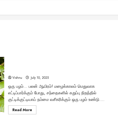
நாவல் பழத்தில் இவ்வளவு ரகசியங்களா? உங்கள்
ஆரோக்கியத்தை அடியோடு மாற்றப்போகும் இந்த ‘கருப்பு
வைரத்தின்’ மேஜிக்கை தெரிந்துகொள்ளுங்கள்!
Vishnu
July 10, 2025
ஒரு பழம்… பலன் ஆயிரம்! மழைக்காலம் மெதுவாக
எட்டிப்பார்க்கும் போது, சந்தைகளில் கறுப்பு நிறத்தில்
குட்டிக்குட்டியாய் நம்மை வசீகரிக்கும் ஒரு பழம் உண்டு....
Read
Read More
more
about