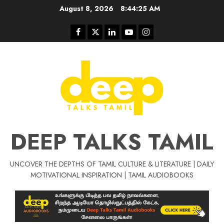
Skip
August 8, 2026
8:44:26 AM
to
content
Facebook
Twitter
Linkedin
Youtube
Instagram
DEEP TALKS TAMIL
UNCOVER THE DEPTHS OF TAMIL CULTURE & LITERATURE | DAILY
Tamil Motivat
MOTIVATIONAL INSPIRATION | TAMIL AUDIOBOOKS
சிறப்பு கட்டுரை
Tamil Motivation Videos
வெற்றி உனதே
மர்மங்கள்
ச
வே
பல்லா
ஒரு