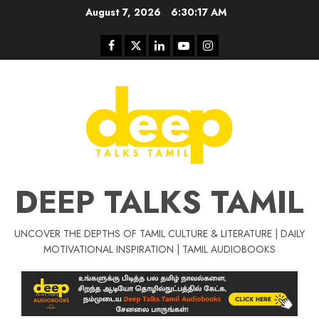
Skip
August 7, 2026
6:30:17 AM
to
content
Facebook
Twitter
Linkedin
Youtube
Instagram
DEEP TALKS TAMIL
UNCOVER THE DEPTHS OF TAMIL CULTURE & LITERATURE | DAILY
Tamil Motivat
MOTIVATIONAL INSPIRATION | TAMIL AUDIOBOOKS
சிறப்பு கட்டுரை
Tamil Motivation Videos
வெற்றி உனதே
மர்மங்கள்
ச
வே
பல்லா
ஒரு