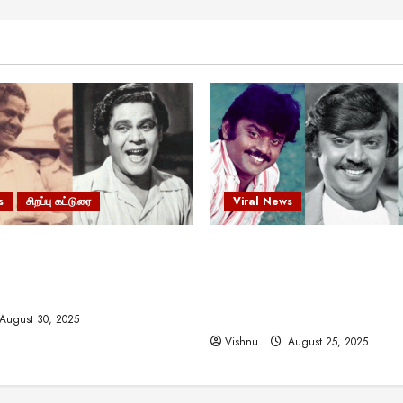
s
சிறப்பு கட்டுரை
Viral News
 வலிமையால் உயர்ந்த
விஜயகாந்த்: 50க்கும் மேற்பட்
ிருஷ்ணன்: கலைவாணரின்
இயக்குநர்களுக்கு வாய்ப்பளி
ல் ஒரு சிலிர்ப்பூட்டும் பார்வை
நடிகர்! தமிழ் சினிமா வரலாற்ற
சாதனையா?
August 30, 2025
Vishnu
August 25, 2025