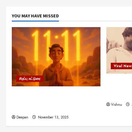
YOU MAY HAVE MISSED
Viral New
சிறப்பு கட்டுரை
எளிமையின்
என்.எஸ்.க
11:11 என்பதன் அர்த்தம் என்ன?
நினைவு நாளி
பிரபஞ்சம் உங்களுக்கு அனுப்பும் ரகசிய
Vishnu
குறியீடு இதுவாக இருக்கலாம்!
Deepan
November 13, 2025