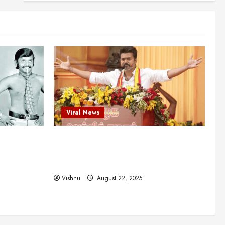
என்.எஸ்.கிருஷ்ணன்:
கலைவாணரின் நினைவு நாளில்
ஒரு சிலிர்ப்பூட்டும் பார்வை
2
August 30, 2025
Viral News
விஜயகாந்த்: 50க்கும் மேற்பட்ட
புதுமுக இயக்குநர்களுக்கு
வாய்ப்பளித்த ஒரே நடிகர்! தமிழ்
சினிமா வரலாற்றில் இது ஒரு
3
சாதனையா?
Viral News
Viral News
August 25, 2025
விஜய் தவெக மாநாட்டில் சொன்ன
ட புதுமுக
விஜய் தவெக மாநாட்டில் சொன்ன குட்டிக்
குட்டிக் கதை! அதன்
பின்னணியில் உள்ள ஆழ்ந்த
த்த ஒரே
கதை! அதன் பின்னணியில் உள்ள ஆழ்ந்த
அரசியல் அர்த்தம் என்ன?
4
ில் இது ஒரு
அரசியல் அர்த்தம் என்ன?
August 22, 2025
Vishnu
August 22, 2025
சிறப்பு கட்டுரை
சுவாரசிய தகவல்கள்
மெட்ராஸ் தினத்தின்
சுவாரஸ்யமான உண்மைகள்!
நீங்கள் அறியாத ரகசியங்கள்!