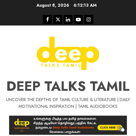
Skip
August 8, 2026
6:12:14 AM
to
content
Facebook
Twitter
Linkedin
Youtube
Instagram
DEEP TALKS TAMIL
UNCOVER THE DEPTHS OF TAMIL CULTURE & LITERATURE | DAILY
Tamil Motivat
MOTIVATIONAL INSPIRATION | TAMIL AUDIOBOOKS
சிறப்பு கட்டுரை
Tamil Motivation Videos
வெற்றி உனதே
மர்மங்கள்
ச
வே
பல்லா
ஒரு