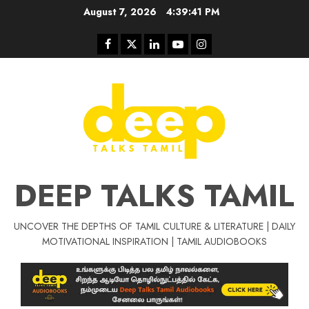
Skip
August 7, 2026
4:39:42 PM
to
content
Facebook
Twitter
Linkedin
Youtube
Instagram
DEEP TALKS TAMIL
UNCOVER THE DEPTHS OF TAMIL CULTURE & LITERATURE | DAILY
Tamil Motivat
MOTIVATIONAL INSPIRATION | TAMIL AUDIOBOOKS
சிறப்பு கட்டுரை
Tamil Motivation Videos
வெற்றி உனதே
மர்மங்கள்
ச
வே
பல்லா
ஒரு